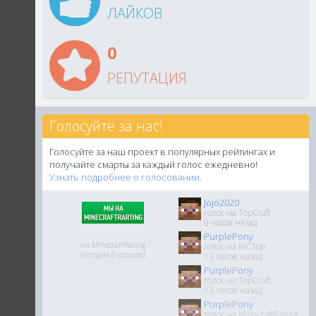
ЛАЙКОВ
0
РЕПУТАЦИЯ
Голосуйте за нас!
Голосуйте за наш проект в популярных рейтингах и
получайте смарты за каждый голос ежедневно!
Узнать подробнее о голосовании.
Jojo2020
голос на TopCraft
9 часов назад
PurplePony
на MinecraftRating
голос на MCTop
(сегодня 0 голосов)
13 часов назад
PurplePony
голос на TopCraft
13 часов назад
PurplePony
голос на MinecraftRating