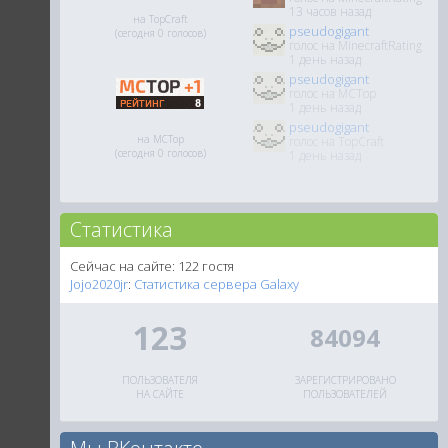
13 часов назад
на TopCraft
pseudogigant
(сегодня 0 голосов)
голос на MinecraftRating
1 день назад
pseudogigant
голос на MCTop
1 день назад
pseudogigant
на MCTop
голос на TopCraft
(сегодня 0 голосов)
1 день назад
Статистика
Сейчас на сайте: 122 гостя
Jojo2020jr
:
Статистика сервера Galaxy
123
84094
ПОЛЬЗОВАТЕЛЯ
ЗАРЕГИСТРИРОВАНО
НА САЙТЕ
ПОЛЬЗОВАТЕЛЕЙ