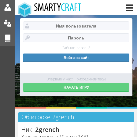
Забыли пароль?
Впервые у нас? Присоединяйтесь!
НАЧАТЬ ИГРУ
Об игроке 2grench
Ник:
2grench
Зарегистрирован 10 мая в 13:31.