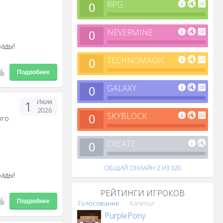
RPG
0
NEVERMINE
0
рады!
TECHNOMAGIC
0
Подробнее
GALAXY
0
1
Июля
2026
SKYBLOCK
0
ого
CREATE
0
ОБЩИЙ ОНЛАЙН
2 ИЗ 320
рады!
РЕЙТИНГИ ИГРОКОВ
Подробнее
Голосование
Капитал
PurplePony