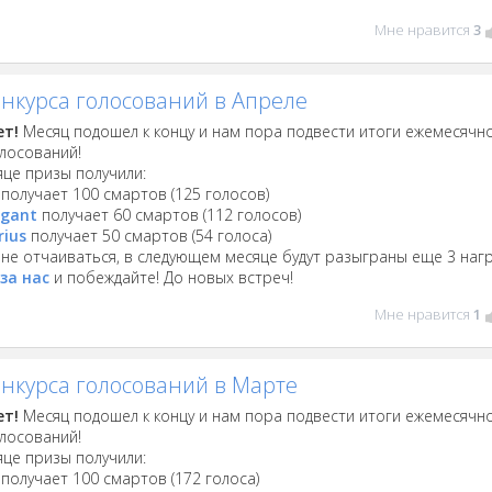
Мне нравится
3
онкурса голосований в Апреле
ет!
Месяц подошел к концу и нам пора подвести итоги ежемесячн
олосований!
яце призы получили:
получает 100 смартов (125 голосов)
igant
получает 60 смартов (112 голосов)
rius
получает 50 смартов (54 голоса)
не отчаиваться, в следующем месяце будут разыграны еще 3 наг
за нас
и побеждайте! До новых встреч!
Мне нравится
1
онкурса голосований в Марте
ет!
Месяц подошел к концу и нам пора подвести итоги ежемесячн
олосований!
яце призы получили:
получает 100 смартов (172 голоса)