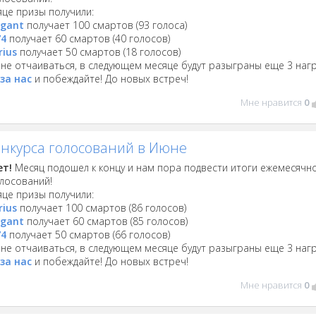
яце призы получили:
igant
получает 100 смартов (93 голоса)
74
получает 60 смартов (40 голосов)
rius
получает 50 смартов (18 голосов)
не отчаиваться, в следующем месяце будут разыграны еще 3 наг
за нас
и побеждайте! До новых встреч!
Мне нравится
0
онкурса голосований в Июне
ет!
Месяц подошел к концу и нам пора подвести итоги ежемесячн
олосований!
яце призы получили:
rius
получает 100 смартов (86 голосов)
igant
получает 60 смартов (85 голосов)
74
получает 50 смартов (66 голосов)
не отчаиваться, в следующем месяце будут разыграны еще 3 наг
за нас
и побеждайте! До новых встреч!
Мне нравится
0