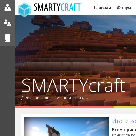
Главная
Форум
SMARTYcraft
Действительно умный сервер!
Итоги к
Всем прив
конкурса г