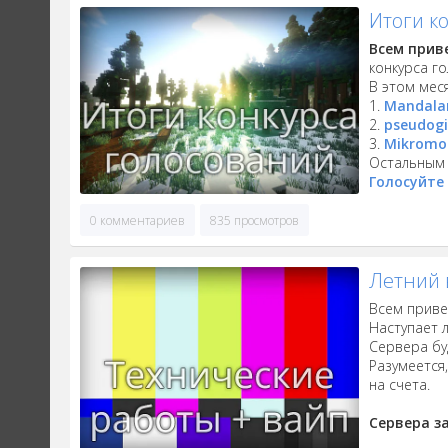
Итоги к
Всем прив
конкурса г
В этом мес
1.
Mandala
2.
pseudog
3.
Mikromo
Остальным 
Голосуйте 
0 комментариев
835 просмотров
Летний 
Всем приве
Наступает л
Сервера бу
Разумеется
на счета.
Сервера з