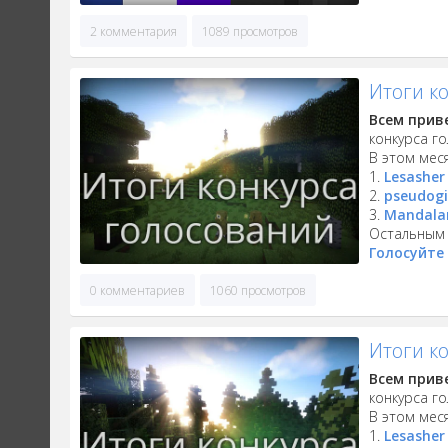
2 комментария
1089 просмотров
Итоги к
Всем прив
конкурса г
В этом мес
1.
Lesasher
2.
pseudog
3.
Mandala
Остальным 
Голосуйте 
0 комментариев
1060 просмотров
Итоги к
Всем прив
конкурса г
В этом мес
1.
Lesasher