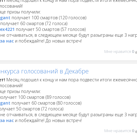
ет!
Месяц подошел к концу и нам пора подвести итоги ежемесячн
олосований!
яце призы получили:
igant
получает 100 смартов (120 голосов)
получает 60 смартов (72 голоса)
lex4221
получает 50 смартов (57 голосов)
не отчаиваться, в следующем месяце будут разыграны еще 3 наг
за нас
и побеждайте! До новых встреч!
Мне нравится
0
онкурса голосований в Декабре
ет!
Месяц подошел к концу и нам пора подвести итоги ежемесячн
олосований!
яце призы получили:
олучает 100 смартов (89 голосов)
igant
получает 60 смартов (80 голосов)
лучает 50 смартов (72 голоса)
не отчаиваться, в следующем месяце будут разыграны еще 3 наг
за нас
и побеждайте! До новых встреч!
Мне нравится
0