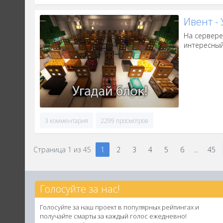
Ивент - 
На сервере 
интересный
3 комментария
2299 просмотров
Страница
1
из
45
1
2
3
4
5
6
...
45
Голосуйте за нас!
Голосуйте за наш проект в популярных рейтингах и
получайте смарты за каждый голос ежедневно!