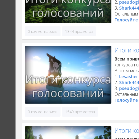
2.
pseudog
3.
Shark44
Остальным 
Голосуйте 
0 комментариев
1344 просмотра
Итоги к
Всем прив
конкурса г
В этом мес
1.
Lesasher
2.
Shark44
3.
pseudog
Остальным 
Голосуйте 
0 комментариев
1549 просмотров
Итоги к