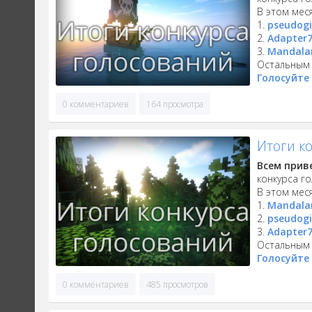
В этом мес
1.
pseudog
2.
Adapter
3.
Mandala
Остальным 
Голосуйте 
0 комментариев
164 просмотра
Итоги к
Всем прив
конкурса г
В этом мес
1.
Mandala
2.
pseudog
3.
Adapter
Остальным 
Голосуйте 
0 комментариев
485 просмотров