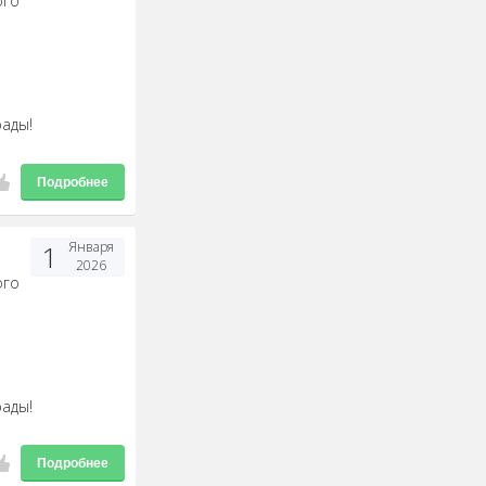
ого
рады!
Подробнее
1
Января
2026
ого
рады!
Подробнее