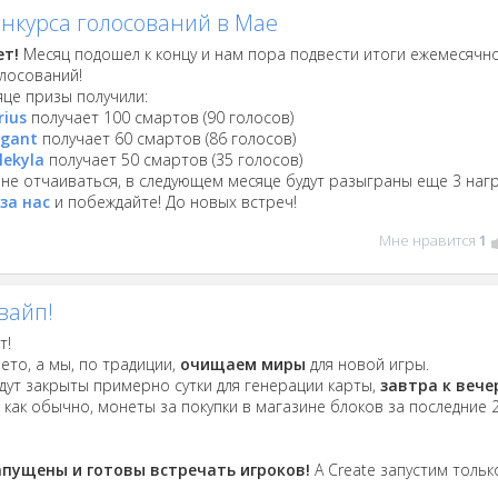
онкурса голосований в Мае
ет!
Месяц подошел к концу и нам пора подвести итоги ежемесячн
олосований!
яце призы получили:
rius
получает 100 смартов (90 голосов)
igant
получает 60 смартов (86 голосов)
lekyla
получает 50 смартов (35 голосов)
не отчаиваться, в следующем месяце будут разыграны еще 3 наг
за нас
и побеждайте! До новых встреч!
Мне нравится
1
вайп!
т!
ето, а мы, по традиции,
очищаем миры
для новой игры.
дут закрыты примерно сутки для генерации карты,
завтра к вече
, как обычно, монеты за покупки в магазине блоков за последние 
апущены и готовы встречать игроков!
А Create запустим тольк