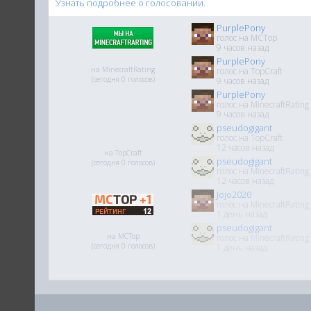
Узнать подробнее о голосовании.
PurplePony
голос на MCTop
9 часов назад
PurplePony
на MinecraftRating
голос на TopCraft
(сегодня 0 голосов)
9 часов назад
PurplePony
голос на MinecraftRating
9 часов назад
pseudogigant
голос на TopCraft
12 часов назад
на TopCraft
pseudogigant
(сегодня 0 голосов)
голос на MinecraftRating
12 часов назад
Jojo2020
голос на MinecraftRating
1 день назад
pseudogigant
на MCTop
голос на MinecraftRating
(сегодня 0 голосов)
1 день назад