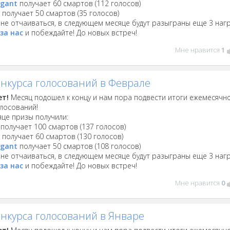
igant
получает 60 смартов (112 голосов)
4
получает 50 смартов (35 голосов)
не отчаиваться, в следующем месяце будут разыграны еще 3 наг
за нас
и побеждайте! До новых встреч!
Мне нравится
1
онкурса голосований в Феврале
ет!
Месяц подошел к концу и нам пора подвести итоги ежемесячн
олосований!
яце призы получили:
получает 100 смартов (137 голосов)
4
получает 60 смартов (130 голосов)
igant
получает 50 смартов (108 голосов)
не отчаиваться, в следующем месяце будут разыграны еще 3 наг
за нас
и побеждайте! До новых встреч!
Мне нравится
0
онкурса голосований в Январе