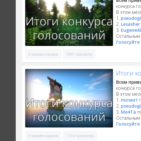
Всем прив
конкурса г
В этом мес
1.
pseudog
2.
Lesasher
3.
EugeneA
Остальным 
Голосуйте 
0 комментариев
1891 просмотр
Итоги к
Всем прив
конкурса г
В этом мес
1.
mirwvi1
п
2.
pseudog
3.
Me4Ta
по
Остальным 
Голосуйте 
0 комментариев
1794 просмотра