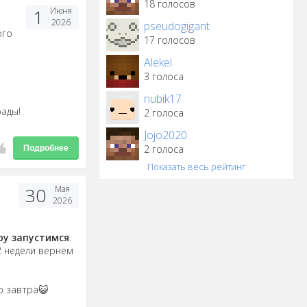
18 голосов
1
Июня
2026
pseudogigant
ого
17 голосов
Alekel
3 голоса
nubik17
рады!
2 голоса
Jojo2020
2 голоса
Подробнее
Показать весь рейтинг
30
Мая
2026
ру запустимся
.
2 недели вернем
о завтра😺