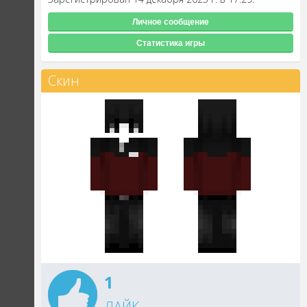
Личное сообщение
Статистика игры
Скин
1
ЛАЙК