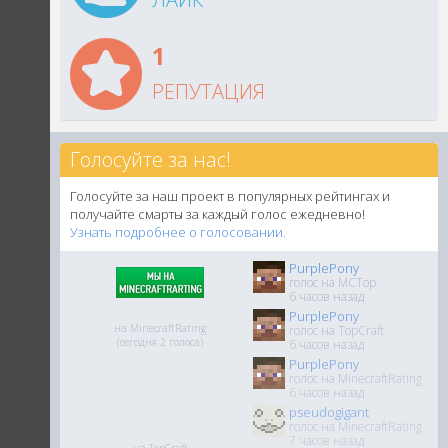
1
РЕПУТАЦИЯ
Голосуйте за нас!
Голосуйте за наш проект в популярных рейтингах и
получайте смарты за каждый голос ежедневно!
Узнать подробнее о голосовании.
PurplePony
голос на MCTop
6 часов назад
PurplePony
на MinecraftRating
голос на TopCraft
(сегодня 2 голоса)
6 часов назад
PurplePony
голос на MinecraftRating
6 часов назад
pseudogigant
голос на MinecraftRating
7 часов назад