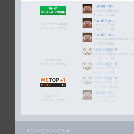
PurplePony
голос на MCTop
3 часа назад
PurplePony
на MinecraftRating
голос на TopCraft
(сегодня 2 голоса)
3 часа назад
PurplePony
голос на MinecraftRating
3 часа назад
pseudogigant
голос на MinecraftRating
4 часа назад
на TopCraft
pseudogigant
(сегодня 2 голоса)
голос на TopCraft
4 часа назад
pseudogigant
голос на MCTop
15 часов назад
PurplePony
на MCTop
голос на MCTop
(сегодня 1 голос)
1 день назад
© 2013-2026 SMARTYcraft