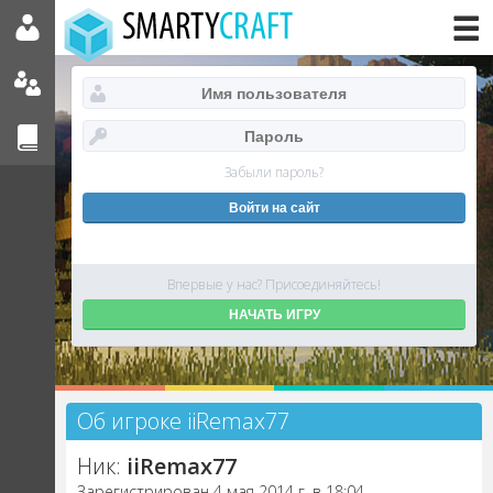
Забыли пароль?
Впервые у нас? Присоединяйтесь!
НАЧАТЬ ИГРУ
Об игроке iiRemax77
Ник:
iiRemax77
Зарегистрирован 4 мая 2014 г. в 18:04.