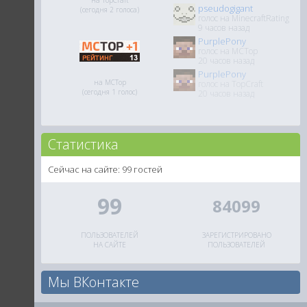
на TopCraft
pseudogigant
(сегодня 2 голоса)
голос на MinecraftRating
9 часов назад
PurplePony
голос на MCTop
20 часов назад
PurplePony
на MCTop
голос на TopCraft
(сегодня 1 голос)
20 часов назад
Статистика
Сейчас на сайте: 99 гостей
99
84099
ПОЛЬЗОВАТЕЛЕЙ
ЗАРЕГИСТРИРОВАНО
НА САЙТЕ
ПОЛЬЗОВАТЕЛЕЙ
Мы ВКонтакте