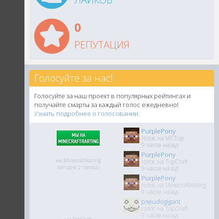
0
РЕПУТАЦИЯ
Голосуйте за нас!
Голосуйте за наш проект в популярных рейтингах и
получайте смарты за каждый голос ежедневно!
Узнать подробнее о голосовании.
PurplePony
голос на MCTop
9 часов назад
PurplePony
на MinecraftRating
голос на TopCraft
(сегодня 2 голоса)
9 часов назад
PurplePony
голос на MinecraftRating
9 часов назад
pseudogigant
голос на TopCraft
9 часов назад