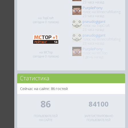
23 часа назад
PurplePony
голос на MinecraftRating
23 часа назад
на TopCraft
pseudogigant
(сегодня 0 голосов)
голос на TopCraft
23 часа назад
pseudogigant
голос на MinecraftRating
23 часа назад
PurplePony
на MCTop
голос на MCTop
(сегодня 0 голосов)
1 день назад
Статистика
Сейчас на сайте: 86 гостей
86
84100
ПОЛЬЗОВАТЕЛЕЙ
ЗАРЕГИСТРИРОВАНО
НА САЙТЕ
ПОЛЬЗОВАТЕЛЕЙ