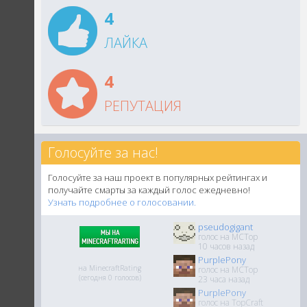
4
ЛАЙКА
4
РЕПУТАЦИЯ
Голосуйте за нас!
Голосуйте за наш проект в популярных рейтингах и
получайте смарты за каждый голос ежедневно!
Узнать подробнее о голосовании.
pseudogigant
голос на MCTop
10 часов назад
PurplePony
на MinecraftRating
голос на MCTop
(сегодня 0 голосов)
23 часа назад
PurplePony
голос на TopCraft