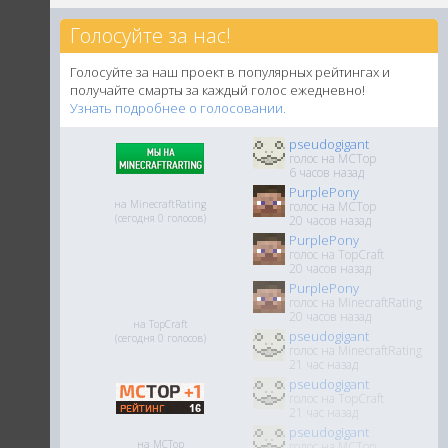
Голосуйте за нас!
Голосуйте за наш проект в популярных рейтингах и
получайте смарты за каждый голос ежедневно!
Узнать подробнее о голосовании.
pseudogigant
голос на MCTop
6 часов назад
PurplePony
на MinecraftRating
голос на MCTop
(сегодня 0 голосов)
20 часов назад
PurplePony
голос на TopCraft
20 часов назад
PurplePony
голос на MinecraftRating
20 часов назад
на TopCraft
pseudogigant
(сегодня 0 голосов)
голос на MinecraftRating
21 час назад
pseudogigant
голос на TopCraft
21 час назад
pseudogigant
на MCTop
голос на MCTop