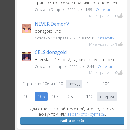
привык что все уже правильно говорят =)
Создано 9 апреля 2021 г. в 14:55 |
Ответить
Мне нравится
0
NEVER.DemonV
donzgold, упс
Создано 10 апреля 2021 г. в 09:10 |
Ответить
Мне нравится
1
CELS.donzgold
BeerMan, DemonV, таджик - клоун - нарик
Создано 11 апреля 2021 г. в 18:44 |
Ответить
Мне нравится
0
Страница
106
из
140
назад
1
...
104
105
106
107
108
...
140
вперед
Для ответа в этой теме войдите под своим
аккаунтом или
зарегистрируйтесь
.
Войти на сайт